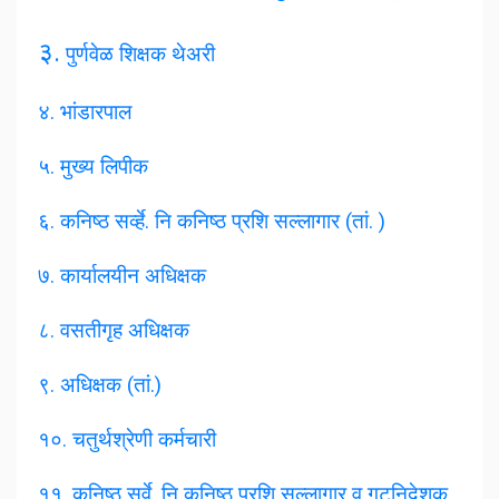
३.
पुर्णवेळ शिक्षक थेअरी
४. भांडारपाल
५. मुख्य लिपीक
६. कनिष्ठ सर्व्हे. नि कनिष्ठ प्रशि सल्लागार (तां. )
७. कार्यालयीन अधिक्षक
८. वसतीगृह अधिक्षक
९. अधिक्षक (तां.)
१०. चतुर्थश्रेणी कर्मचारी
११. कनिष्ठ सर्वे. नि कनिष्ठ प्रशि सल्लागार व गटनिदेशक